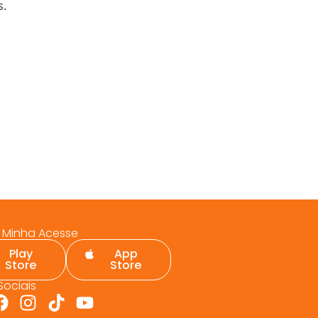
s.
o Minha Acesse
Play
App
Store
Store
Sociais