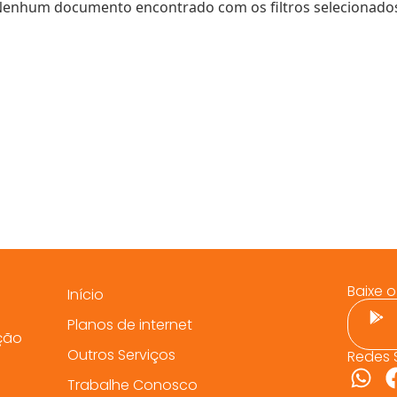
enhum documento encontrado com os filtros selecionado
Baixe 
Início
Planos de internet
ção
Outros Serviços
Redes 
Trabalhe Conosco