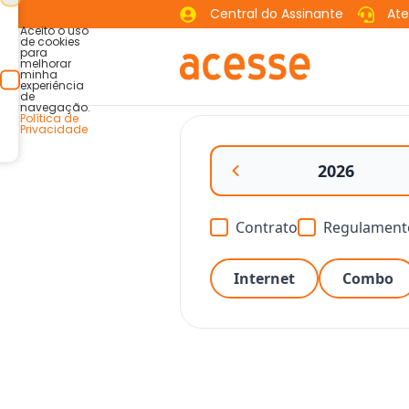
Central do Assinante
At
Aceito o uso
de cookies
para
melhorar
minha
experiência
de
navegação.
Política de
Privacidade
2026
Contrato
Regulament
Internet
Combo